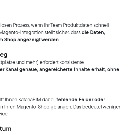
losen Prozess, wenn Ihr Team Produktdaten schnell
die Daten,
Magento-Integration stellt sicher, dass
rem Shop angezeigt werden.
weg
plätze und mehr) erfordert konsistente
er Kanal genaue, angereicherte Inhalte erhält, ohne
fehlende Felder oder
lft Ihnen KatanaPIM dabei,
 in Ihren Magento-Shop gelangen. Das bedeutet weniger
ice.
stum