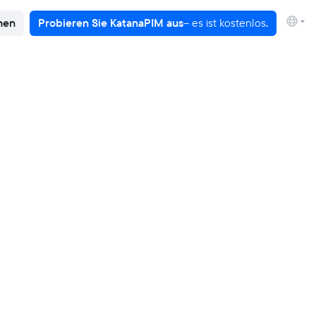
hen
Probieren Sie KatanaPIM aus
– es ist kostenlos
.