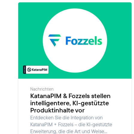
Nachrichten
KatanaPIM & Fozzels stellen
intelligentere, KI-gestützte
Produktinhalte vor
Entdecken Sie die Integration von
KatanaPIM + Fozzels – die KI-gestützte
Erweiterung, die die Art und Weise